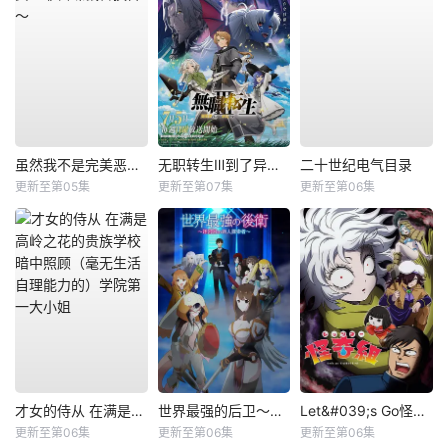
虽然我不是完美恶女～雏宫蝶鼠替换传～
无职转生Ⅲ到了异世界就拿出真本事
二十世纪电气目录
更新至第05集
更新至第07集
更新至第06集
才女的侍从 在满是高岭之花的贵族学校暗中照顾（毫无生活自理能力的）学院第一大小姐
世界最强的后卫～迷宫国的新人探索者～
Let&#039;s Go怪奇组
更新至第06集
更新至第06集
更新至第06集