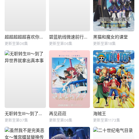
超超超超超喜欢你的100个女朋友第三季
碧蓝航线微速前行第二季
黑猫和魔女的课堂
更新至第06集
更新至第06集
更新至第18集
无职转生Ⅲ～到了异世界就拿出真本事
再见菈菈
海贼王
更新至第07集
更新至第06集
更新至第1173集