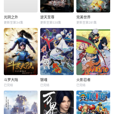
光阴之外
逆天至尊
完美世界
更新至第34集
更新至第538集
更新至第281集
斗罗大陆
银魂
火影忍者
已完结
已完结
已完结