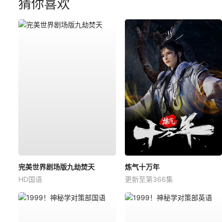
猜你喜欢
完美世界剧场版九劫焚天
炼气十万年
HD国语
更新至第366集