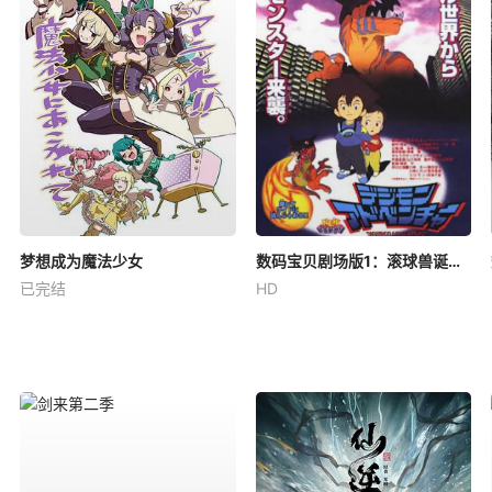
梦想成为魔法少女
数码宝贝剧场版1：滚球兽诞生之谜
已完结
HD