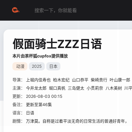
假面骑士ZZZ日语
本片由茶杯狐cupfox提供播放
动漫
2025
日本
导演：
上堀内佳寿也
柏木宏纪
山口恭平
柴崎贵行
叶山康一郎
主演：
今井龙太郎
堀口真帆
三岛健太
小贯莉奈
八木美树
川
更新：
2026-08-03 00:15
备注：
更新至第46集
语言：
日语
剧情：
万津莫。自称是过着平淡无奇的日常生活的普通好青年， 