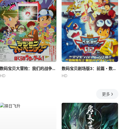
数码宝贝大冒险：我们的战争游戏！
数码宝贝剧场版3：前篇・数码兽飓风登陆！！后篇・超绝进化！
HD
HD
更多