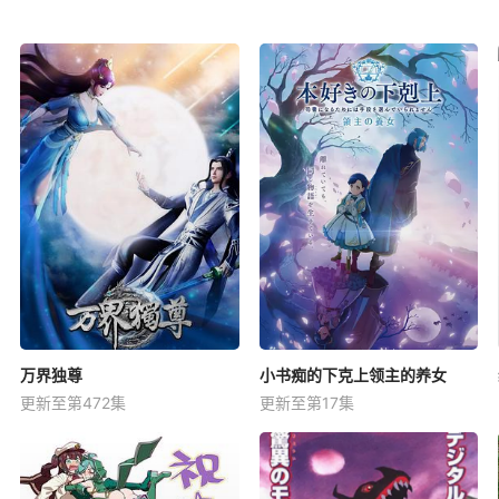
万界独尊
小书痴的下克上领主的养女
更新至第472集
更新至第17集