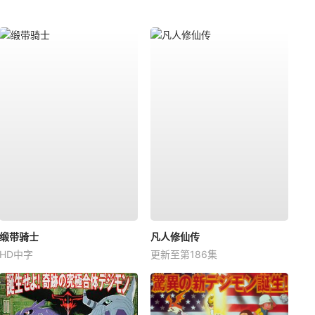
缎带骑士
凡人修仙传
HD中字
更新至第186集