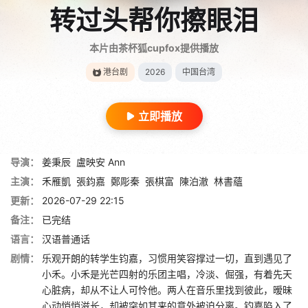
转过头帮你擦眼泪
本片由茶杯狐cupfox提供播放
港台剧
2026
中国台湾
立即播放
导演：
姜秉辰
盧映安 Ann
主演：
禾雁凱
張鈞嘉
鄭彫秦
張棋富
陳泊澈
林書蘊
更新：
2026-07-29 22:15
备注：
已完结
语言：
汉语普通话
剧情：
乐观开朗的转学生钧嘉，习惯用笑容撑过一切，直到遇见了
小禾。小禾是光芒四射的乐团主唱，冷淡、倔强，有着先天
心脏病，却从不让人可怜他。两人在音乐里找到彼此，暧昧
心动悄悄滋长，却被突如其来的意外被迫分离。钧嘉陷入了