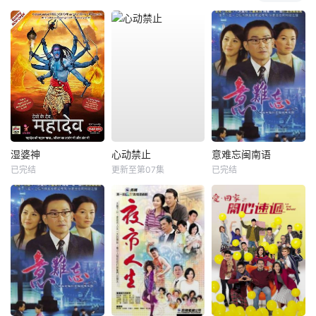
湿婆神
心动禁止
意难忘闽南语
已完结
更新至第07集
已完结