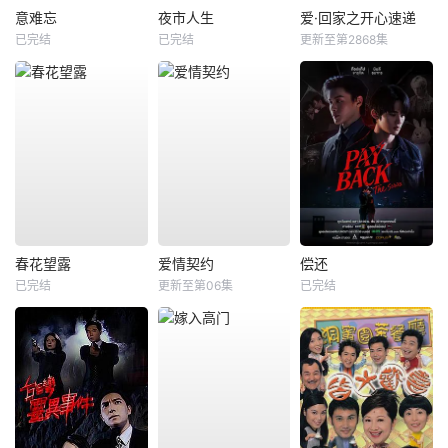
意难忘
夜市人生
爱·回家之开心速递
已完结
已完结
更新至第2868集
春花望露
爱情契约
偿还
已完结
更新至第06集
已完结