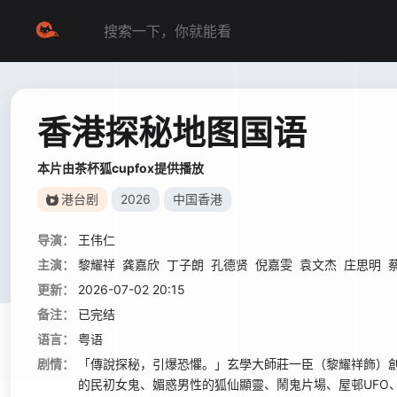
香港探秘地图国语
本片由茶杯狐cupfox提供播放
港台剧
2026
中国香港
导演：
王伟仁
主演：
黎耀祥
龚嘉欣
丁子朗
孔德贤
倪嘉雯
袁文杰
庄思明
更新：
2026-07-02 20:15
备注：
已完结
语言：
粤语
剧情：
「傳說探秘，引爆恐懼。」玄學大師莊一臣（黎耀祥飾）
的民初女鬼、媚惑男性的狐仙顯靈、鬧鬼片場、屋邨UFO、