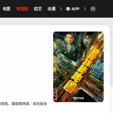
电影
电视剧
综艺
动漫
APP
無頭鬼、鵝頸橋神婆、尋找替身