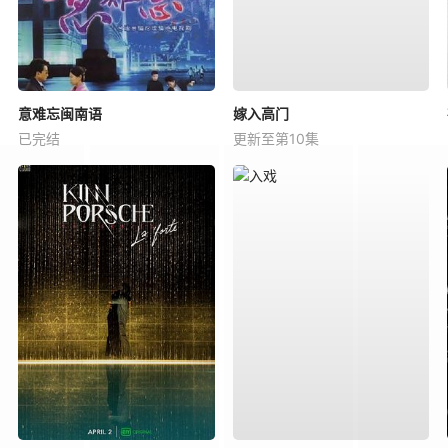
意难忘闽南语
嫁入高门
已完结
更新至第10集