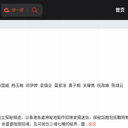
首页
搜一搜
蔡国威
杨玉梅
邓伊婷
袁镇业
莫家淦
黄子桐
关曜儁
阮政峰
陈靖云
創立探秘頻道，以香港各處神秘地點作招徠宣揚迷信，探秘話題包括戰時
米婆婆陰間招魂，及可困住三魂七魄的結界…獵...
全文