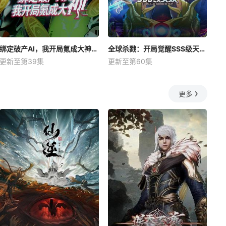
绑定破产AI，我开局氪成大神动态漫
全球杀戮：开局觉醒SSS级天赋动态漫
更新至第39集
更新至第60集
更多