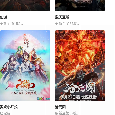
仙逆
逆天至尊
更新至第152集
更新至第538集
狐妖小红娘
沧元图
已完结
更新至第89集