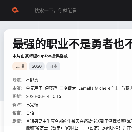
最强的职业不是勇者也不
本片由茶杯狐cupfox提供播放
动漫
2026
日本
导演：
星野真
主演：
金元寿子
伊藤静
三宅健太
Lamalfa Michelle立山
首藤
更新：
2026-06-14 10:15
备注：
已完结
语言：
日语
剧情：
普通男高中生真名部响生某天突然被传送到了潜藏着魔物的
能和“鉴定士（暂定）”的职业……（暂定）是闹哪样！？在