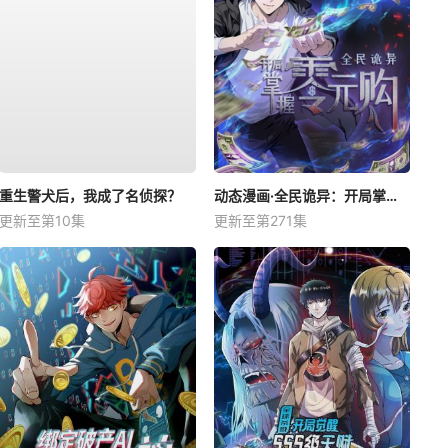
重生警犬后，我成了名侦探？
动态漫画·全民诡异：开局掌握零元购
更新至第10集
更新至第271集