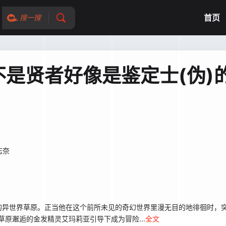
首页
搜一搜
是贤者好像是鉴定士(伪)
志奈
异世界草原。正当他在这个前所未见的奇幻世界里漫无目的地徘徊时，突
草原邂逅的金发精灵艾玛莉亚引导下成为冒险...
全文